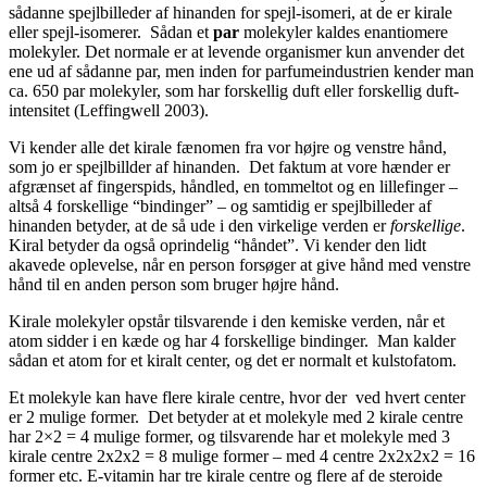
sådanne spejlbilleder af hinanden for spejl-isomeri, at de er kirale
eller spejl-isomerer. Sådan et
par
molekyler kaldes enantiomere
molekyler. Det normale er at levende organismer kun anvender det
ene ud af sådanne par, men inden for parfumeindustrien kender man
ca. 650 par molekyler, som har forskellig duft eller forskellig duft-
intensitet (Leffingwell 2003).
Vi kender alle det kirale fænomen fra vor højre og venstre hånd,
som jo er spejlbillder af hinanden. Det faktum at vore hænder er
afgrænset af fingerspids, håndled, en tommeltot og en lillefinger –
altså 4 forskellige “bindinger” – og samtidig er spejlbilleder af
hinanden betyder, at de så ude i den virkelige verden er
forskellige
.
Kiral betyder da også oprindelig “håndet”. Vi kender den lidt
akavede oplevelse, når en person forsøger at give hånd med venstre
hånd til en anden person som bruger højre hånd.
Kirale molekyler opstår tilsvarende i den kemiske verden, når et
atom sidder i en kæde og har 4 forskellige bindinger. Man kalder
sådan et atom for et kiralt center, og det er normalt et kulstofatom.
Et molekyle kan have flere kirale centre, hvor der ved hvert center
er 2 mulige former. Det betyder at et molekyle med 2 kirale centre
har 2×2 = 4 mulige former, og tilsvarende har et molekyle med 3
kirale centre 2x2x2 = 8 mulige former – med 4 centre 2x2x2x2 = 16
former etc. E-vitamin har tre kirale centre og flere af de steroide