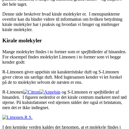
det hele taget.
Denne side beskriver hvad kirale molekyler er. I menupunkterne
ovenfor kan du bladre videre til information om hvilken betydning
kirale molekyler har i praksis og hvordan vi bruger og misbruger
kirale molekyler.
Kirale molekyler
Mange molekyler findes i to former som er spejlbilleder af hinanden.
For eksempel findes molekylet Limonen i to former som vi begge
kender godt:
R-Limonen giver appelsin sin karakteristiske duft og S-Limonen
giver citron sin særlige duft. Med lugtesansen kender vi let forskel
på de to molekyler selvom de næsten er ens.
R-Limonen
og S-Limonen er spejbilleder af
hinanden. I figuren nedenfor er det kirale centrum markeret med rød
stjerne. På kulstofatomet ved stjernen sidder der også et brintatom,
men det er ikke indtegnet.
I den kemiske verden kaldes det fænomen, at et molekyle findes i