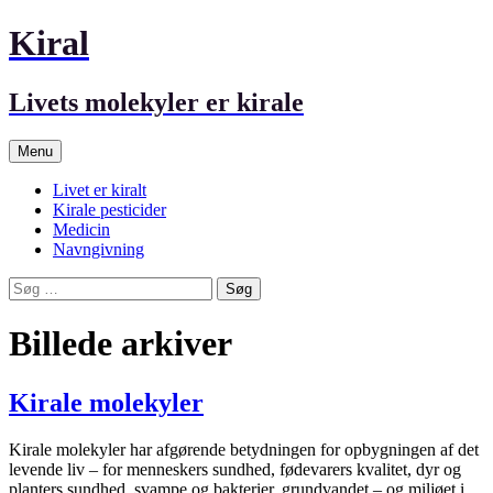
Hop
Kiral
til
indhold
Livets molekyler er kirale
Menu
Livet er kiralt
Kirale pesticider
Medicin
Navngivning
Søg
efter:
Billede
arkiver
Kirale molekyler
Kirale molekyler har afgørende betydningen for opbygningen af det
levende liv – for menneskers sundhed, fødevarers kvalitet, dyr og
planters sundhed, svampe og bakterier, grundvandet – og miljøet i